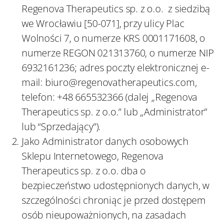
Regenova Therapeutics sp. z o.o. z siedzibą
we Wrocławiu [50-071], przy ulicy Plac
Wolności 7, o numerze KRS 0001171608, o
numerze REGON 021313760, o numerze NIP
6932161236; adres poczty elektronicznej e-
mail: biuro@regenovatherapeutics.com,
telefon: +48 665532366 (dalej „Regenova
Therapeutics sp. z o.o.” lub „Administrator”
lub “Sprzedający”).
Jako Administrator danych osobowych
Sklepu Internetowego, Regenova
Therapeutics sp. z o.o. dba o
bezpieczeństwo udostępnionych danych, w
szczególności chroniąc je przed dostępem
osób nieupoważnionych, na zasadach