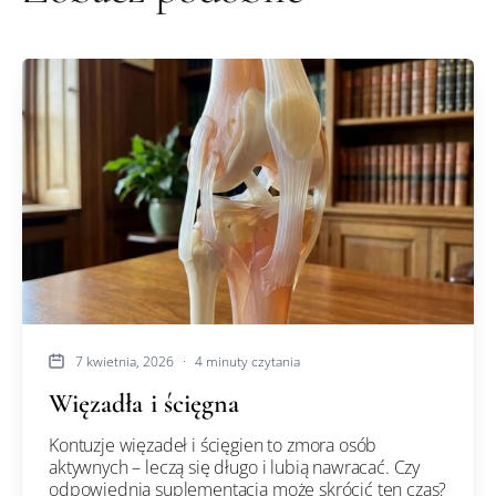
7 kwietnia, 2026
·
4 minuty czytania
Więzadła i ścięgna
Kontuzje więzadeł i ścięgien to zmora osób
aktywnych – leczą się długo i lubią nawracać. Czy
odpowiednia suplementacja może skrócić ten czas?