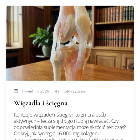
7 kwietnia, 2026
·
4 minuty czytania
Więzadła i ścięgna
Kontuzje więzadeł i ścięgien to zmora osób
aktywnych – leczą się długo i lubią nawracać. Czy
odpowiednia suplementacja może skrócić ten czas?
Odkryj, jak synergia 16 000 mg kolagenu
wieprzowego, cynku i wody mikrostrukturyzowanej