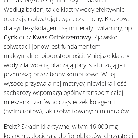
charakteryzuje się mniejszymi klastrami.
Według badań, takie klastry wody efektywniej
otaczają (solwatują) cząsteczki i jony. Kluczowe
dla syntezy kolagenu są minerały i witaminy, np.
Cynk
oraz
Kwas Ortokrzemowy
. Zjawisko
solwatacji jonów jest fundamentem
maksymalnej biodostępności. Mniejsze klastry
wody z łatwością otaczają jony, stabilizują je i
przenoszą przez błony komórkowe. W tej
wysoce przyswajalnej matrycy, niewielka ilość
sacharozy wspomaga ogólny transport całej
mieszanki: zarówno cząsteczek kolagenu
(hydrolizatów), jak i solwatowanych minerałów.
Efekt? Składniki aktywne, w tym 16 000 mg
kolagenu, docierają do fibroblastów, chrząstek i